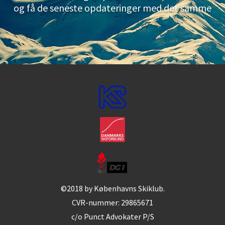
og få de seneste opdateringer med det samme
©2018 by Københavns Skiklub.
CVR-nummer: 29865671
c/o Punct Advokater P/S