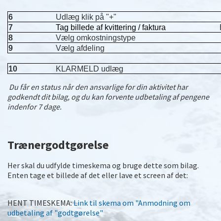
6
Udlæg klik på "+"
7
Tag billede af kvittering / faktura
8
Vælg omkostningstype
9
Vælg afdeling
10
KLARMELD udlæg
Du får en status når den ansvarlige for din aktivitet har
godkendt dit bilag, og du kan forvente udbetaling af pengene
indenfor 7 dage.
Trænergodtgørelse
Her skal du udfylde timeskema og bruge dette som bilag.
Enten tage et billede af det eller lave et screen af det:
HENT TIMESKEMA:
Link til skema om "Anmodning om
udbetaling af "godtgørelse"