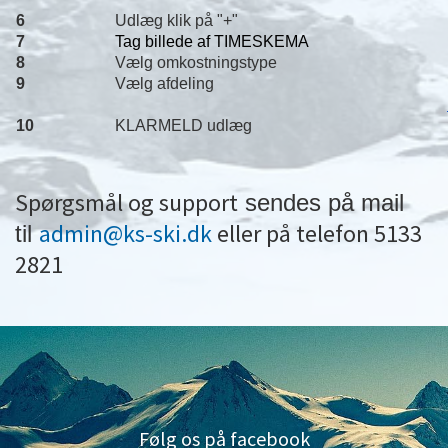
6
Udlæg klik på "+"
7
Tag billede af TIMESKEMA
8
Vælg omkostningstype
9
Vælg afdeling
10
KLARMELD udlæg
Spørgsmål og support
sendes på mail
admin@ks-ski.dk
eller på telefon 5133
til
2821
Følg os på facebook