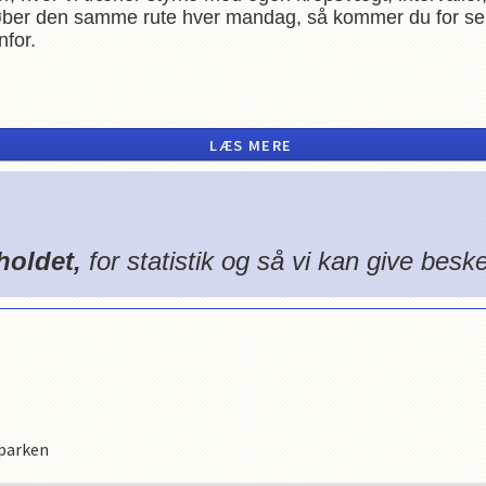
i løber den samme rute hver mandag, så kommer du for se
nfor.
LÆS MERE
nar Nu Hansens Plads 7, 2100 København Ø.
holdet,
for statistik og så vi kan give bes
dparken