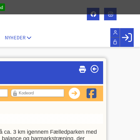
nd
NYHEDER
Face
Hus
Glem
Opret
LOG IND
r på ca. 3 km igennem Fælledparken med
r, balance og barmarkstræning, der