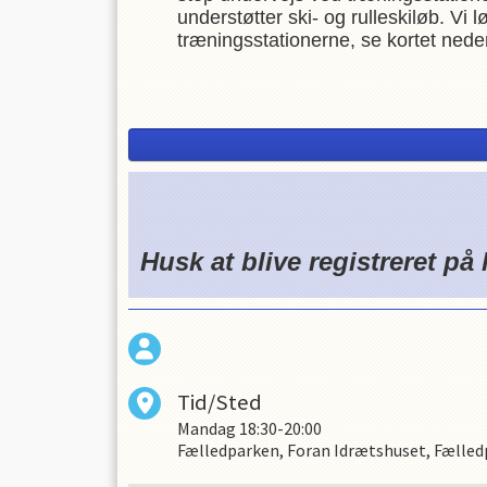
understøtter ski- og rulleskiløb. V
træningsstationerne, se kortet nede
Tid: Mandage kl. 18.30-20.00
Mødested: Foran Idrætshuset, Gun
Rie Olsen står for træningen
Husk at blive registreret på 
Tid/Sted
Mandag
18:30-20:00
Fælledparken, Foran Idrætshuset, Fælle