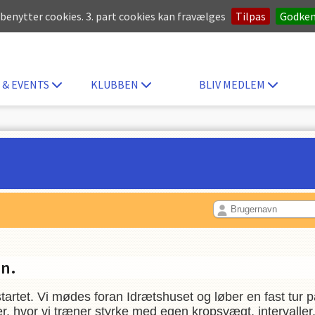
 benytter cookies. 3. part cookies kan fravælges
Tilpas
Godke
 & EVENTS
KLUBBEN
BLIV MEDLEM
en.
tartet. Vi mødes foran Idrætshuset og løber en fast tu
r, hvor vi træner styrke med egen kropsvægt, intervalle