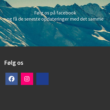
Følg os på facebook
og få de seneste opdateringer med det samme
Følg os