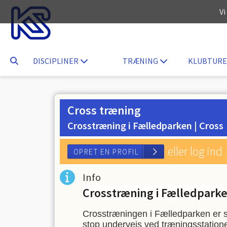
Vi
DISCIPLINER
TRÆNING
KLUBTURE
Cross træning
Crosstræning i Fælledparken |
Cross
eller log ind
Info
Crosstræning i Fælledpark
Crosstræningen i Fælledparken er s
OPRET EN PROFIL
stop undervejs ved træningsstatione