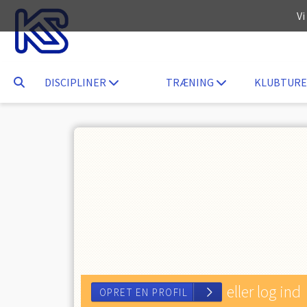
Vi
DISCIPLINER
TRÆNING
KLUBTURE
eller log ind