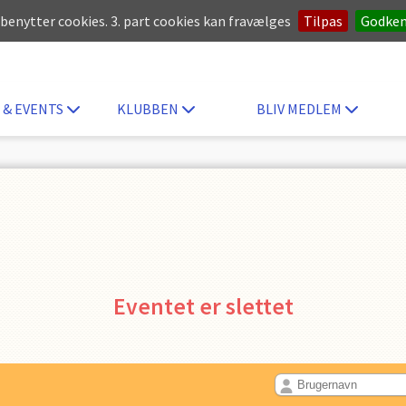
 benytter cookies. 3. part cookies kan fravælges
Tilpas
Godke
 & EVENTS
KLUBBEN
BLIV MEDLEM
Eventet er slettet